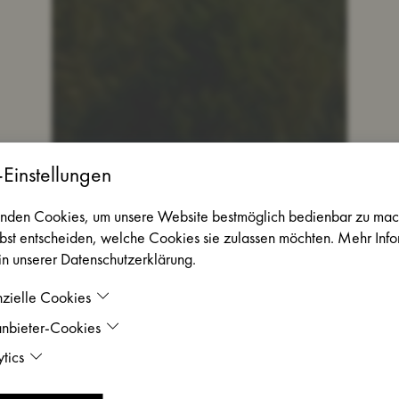
Einstellungen
nden Cookies, um unsere Website bestmöglich bedienbar zu mac
bst entscheiden, welche Cookies sie zulassen möchten. Mehr Inf
 in unserer Datenschutzerklärung.
nzielle Cookies
tanbieter-Cookies
 Cookies sind notwendig, um unsere Website fehlerfrei bedienen zu k
tics
 Cookies werden benötigt, um Drittanbieter-Erweiterungen wie z.B. 
tivieren.
tics-Cookies helfen uns, unsere Website zu optimieren und zu verbesse