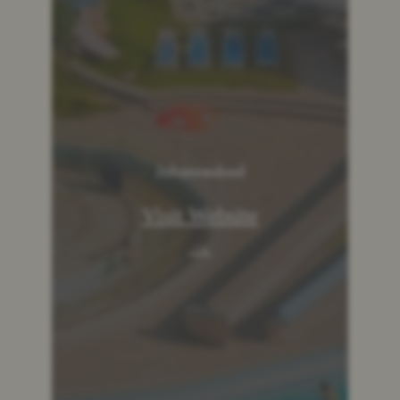
Johannesbad
Visit Website
→