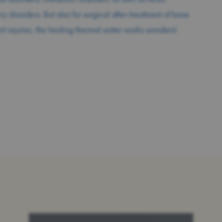
ry disorders. But also for surgical after-treatment of bone
int injuries, the healing thermal water works wonders!