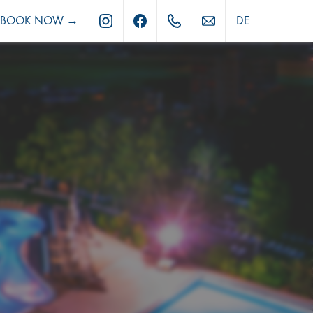
BOOK NOW →
DE