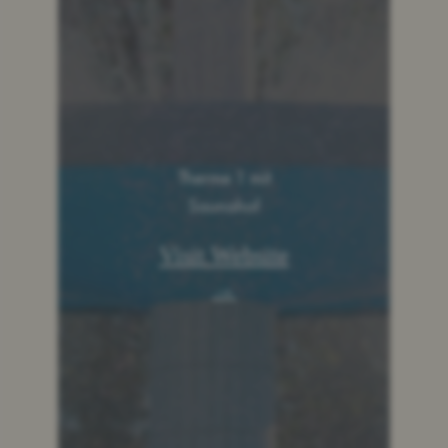
Therme 1 mit
Saunahof
Visit Website
→