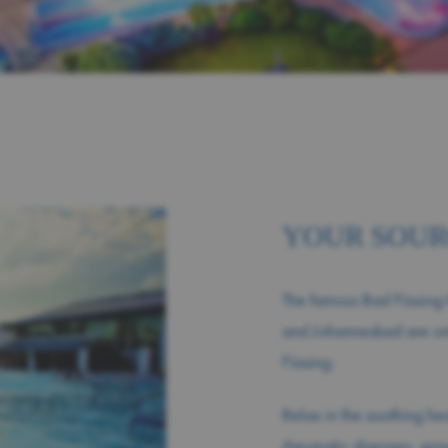
YOUR SOUR
The famous Bad Füssing 
and Johannesbad are onl
Füssing.
Relax in the soothing he
rheumatic diseases, spin