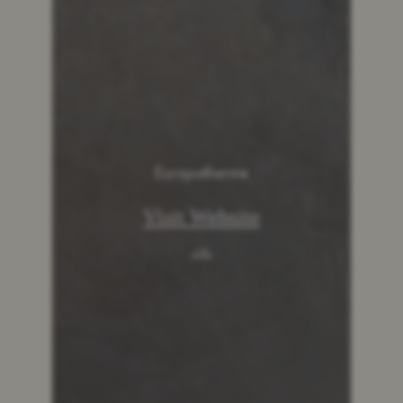
Europatherme
Visit Website
→