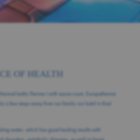
CE OF HEALTH
thermal baths Therme I with sauna court, Europatherme
y a few steps away from our family-run hotel in Bad
aling water, which has good healing results with
al disorders, metabolic diseases, as well as heart,