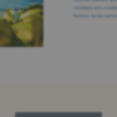
circulatory and circulato
fractures, bruises and jo